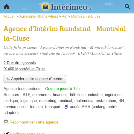
Accueil
>
Auvergne-Rhône-Alpes
>
Ain
>
Montréal-la-Cluse
Agence d'Intérim Randstad - Montréal-
la-Cluse
Cette fiche présente "Agence d'Intérim Randstad - Montréal-la-Cluse",
agence tous secteurs situé
rue du lyonnais
, 01460 Montréal-la-Cluse.
2 Rue du Lyonnais
01460 Montréal-la-Cluse
📞 Appeler cette agence d'intérim
Agence tous secteurs
-
Ouverte jusqu'à 12h
Secteurs :
BTP
,
commerce
,
finances
,
hôtellerie
,
industrie
,
ingénierie
,
juridique
,
logistique
,
marketing
,
médical
,
multimédia
,
restauration
,
RH
,
service public
,
tertiaire
,
transport
,
accès
PMR
(parking, entrée
adaptée)
Recommander cette agence