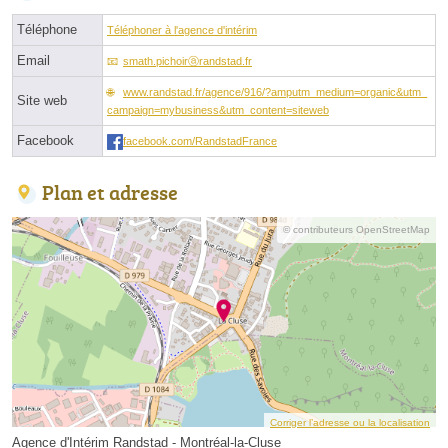
Téléphone
Téléphoner à l'agence d'intérim
Email
smath.pichoirⓐrandstad.fr
www.randstad.fr/agence/916/?amputm_medium=organic&utm_
Site web
campaign=mybusiness&utm_content=siteweb
Facebook
facebook.com/RandstadFrance
Plan et adresse
© contributeurs OpenStreetMap
Corriger l’adresse ou la localisation
Agence d'Intérim Randstad - Montréal-la-Cluse