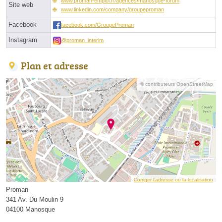
www.proman-emploi.fr/agences/manosque-forum
Site web
www.linkedin.com/company/groupeproman
Facebook
facebook.com/GroupeProman
Instagram
@proman_interim
Plan et adresse
© contributeurs OpenStreetMap
Corriger l’adresse ou la localisation
Proman
341 Av. Du Moulin 9
04100 Manosque