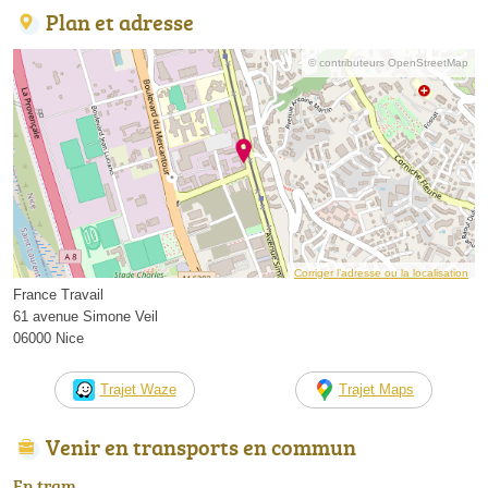
Plan et adresse
© contributeurs OpenStreetMap
Corriger l’adresse ou la localisation
France Travail
61 avenue Simone Veil
06000 Nice
Trajet Waze
Trajet Maps
Venir en transports en commun
En tram