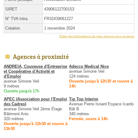
SIRET
43906122700153
N° TVA Intra.
FR32439061227
Création
1 novembre 2024
Éditer les informations de mon agence tous secteurs
Agences à proximité
ANDREIA, Couveuse d'Entreprise
Adecco Medical Nice
et Coopérative d'Activité et
avenue Simone Veil
d'Emploi
124 mètres
avenue Simone Veil
Ouverte jusqu'à 12h30 et rouvre à
9 mètres
14h
Ouverte jusqu'à 17h
APEC (Association pour l'Emploi
Tip Top Interim
des Cadres)
Avenue Pierre Isnard Espace Icardo
avenue Simone Veil 2ème Étage
Bât B
Bâtiment Anis
340 mètres
320 mètres
Fermée, ouvre à 14h
Ouverte jusqu'à 12h30 et rouvre à
13h30