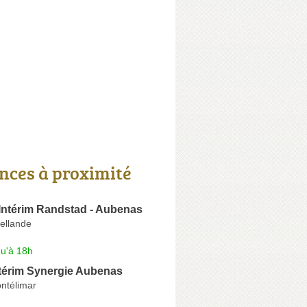
nces à proximité
Intérim Randstad - Aubenas
ellande
qu'à 18h
térim Synergie Aubenas
ntélimar