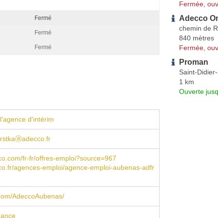
Fermée, ouv
Adecco On
Fermé
chemin de Ri
Fermé
840 mètres
Fermée, ouv
Fermé
Proman
Saint-Didie
1 km
Ouverte jus
l'agence d'intérim
arstkaⓐadecco.fr
o.com/fr-fr/offres-emploi?source=967
o.fr/agences-emploi/agence-emploi-aubenas-adfr
com/AdeccoAubenas/
rance