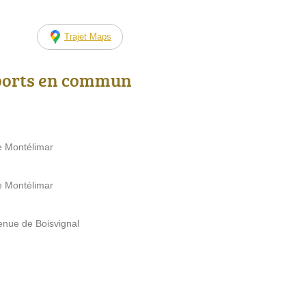
Trajet Maps
ports en commun
e Montélimar
e Montélimar
enue de Boisvignal