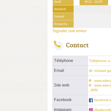
Jeudi
9h15 - 11h45
Vendredi
Samedi
Dimanche
Signaler une erreur
Contact
Téléphone
Téléphoner à 
Email
mickael.g
www.adecc
Site web
www.adecc
_808/
Facebook
facebook.
Instagram
@adeccof