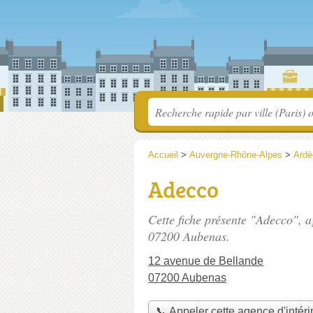
Accueil
>
Auvergne-Rhône-Alpes
>
Ardè
Adecco
Cette fiche présente "Adecco", a
07200 Aubenas.
12 avenue de Bellande
07200 Aubenas
📞 Appeler cette agence d'intér