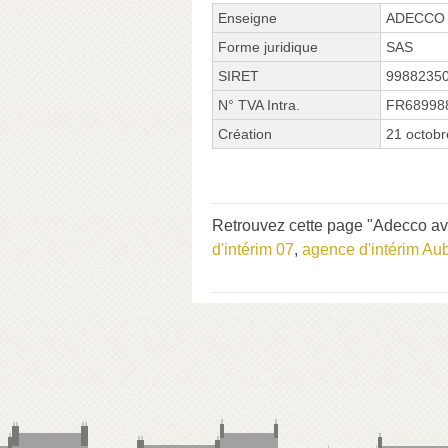
Enseigne
ADECCO
Forme juridique
SAS
SIRET
9988235
N° TVA Intra.
FR68998
Création
21 octob
Retrouvez cette page "Adecco ave
d'intérim 07
,
agence d'intérim Au