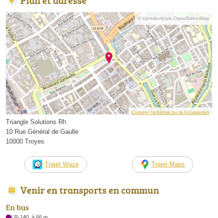
© contributeurs OpenStreetMap
Corriger l’adresse ou la localisation
Triangle Solutions Rh
10 Rue Général de Gaulle
10000 Troyes
Trajet Waze
Trajet Maps
Venir en transports en commun
En bus
LR-140, à 66 m