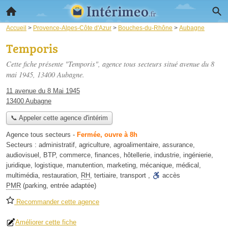
Accueil
>
Provence-Alpes-Côte d'Azur
>
Bouches-du-Rhône
>
Aubagne
Temporis
Cette fiche présente "Temporis", agence tous secteurs situé
avenue du 8
mai 1945
, 13400 Aubagne.
11 avenue du 8 Mai 1945
13400 Aubagne
📞 Appeler cette agence d'intérim
Agence tous secteurs
-
Fermée, ouvre à 8h
Secteurs :
administratif
,
agriculture
,
agroalimentaire
,
assurance
,
audiovisuel
,
BTP
,
commerce
,
finances
,
hôtellerie
,
industrie
,
ingénierie
,
juridique
,
logistique
,
manutention
,
marketing
,
mécanique
,
médical
,
multimédia
,
restauration
,
RH
,
tertiaire
,
transport
,
accès
PMR
(parking, entrée adaptée)
Recommander cette agence
Améliorer cette fiche