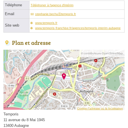
Téléphone
Téléphoner à l'agence d'intérim
Email
stephanie.bechuⓐtemporis.fr
www.temporis.fr
Site web
www.temporis-franchise.fr/agences/temporis-interim-aubagne
Plan et adresse
© contributeurs OpenStreetMap
Corriger l’adresse ou la localisation
Temporis
11 avenue du 8 Mai 1945
13400 Aubagne