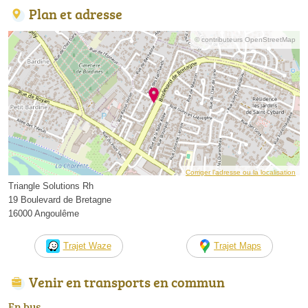
Plan et adresse
© contributeurs OpenStreetMap
Corriger l’adresse ou la localisation
Triangle Solutions Rh
19 Boulevard de Bretagne
16000 Angoulême
Trajet Waze
Trajet Maps
Venir en transports en commun
En bus