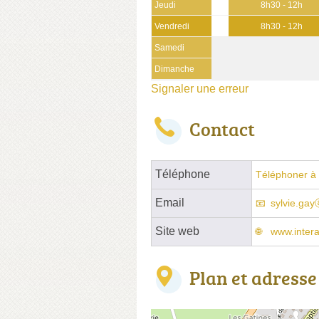
Jeudi
8h30 - 12h
Vendredi
8h30 - 12h
Samedi
Dimanche
Signaler une erreur
Contact
Téléphone
Téléphoner à 
Email
sylvie.gay
Site web
www.intera
Plan et adresse