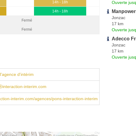
Ouverte jus
14h - 18h
Manpower
14h - 18h
Jonzac
Fermé
17 km
Ouverte jus
Fermé
Adecco F
Jonzac
17 km
Ouverte jus
l'agence d'intérim
ⓐinteraction-interim.com
ction-interim.com/agences/pons-interaction-interim
© contributeurs OpenStreetMap