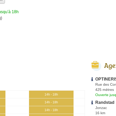
usqu'à 18h
g)
Age
OPTINERIS
Rue des Cor
425 mètres
Ouverte jus
14h - 18h
Randstad
14h - 18h
Jonzac
14h - 18h
16 km