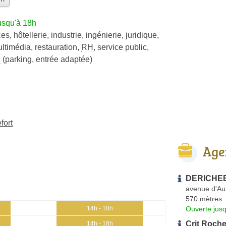
usqu'à 18h
ces
,
hôtellerie
,
industrie
,
ingénierie
,
juridique
,
ltimédia
,
restauration
,
RH
,
service public
,
R
(parking, entrée adaptée)
fort
Age
DERICHEBO
avenue d'Au
570 mètres
Ouverte jus
14h - 18h
Crit Roche
14h - 18h