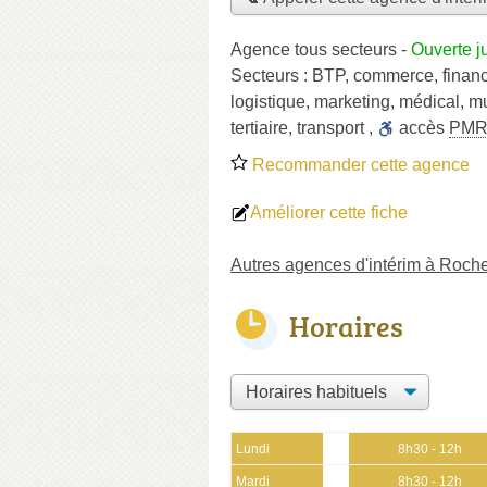
Agence tous secteurs
-
Ouverte j
Secteurs :
BTP
,
commerce
,
finan
logistique
,
marketing
,
médical
,
mu
tertiaire
,
transport
,
accès
PM
Recommander cette agence
Améliorer cette fiche
Autres agences d'intérim à Roche
Horaires
Lundi
8h30 - 12h
Mardi
8h30 - 12h