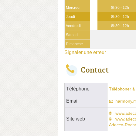
Mercredi
8h30 - 12h
Jeudi
8h30 - 12h
Vendredi
8h30 - 12h
Samedi
Dimanche
Signaler une erreur
Contact
Téléphone
Téléphoner à 
Email
harmony.m
www.adecc
Site web
www.adecco
Adecco-Roche