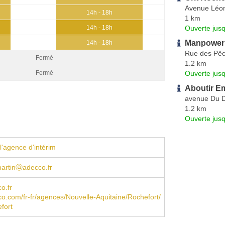
Avenue Léo
14h - 18h
1 km
Ouverte jus
14h - 18h
Manpower 
14h - 18h
Rue des Pêc
Fermé
1.2 km
Ouverte jus
Fermé
Aboutir E
avenue Du D
1.2 km
Ouverte jus
l'agence d'intérim
artinⓐadecco.fr
o.fr
.com/fr-fr/agences/Nouvelle-Aquitaine/Rochefort/
fort