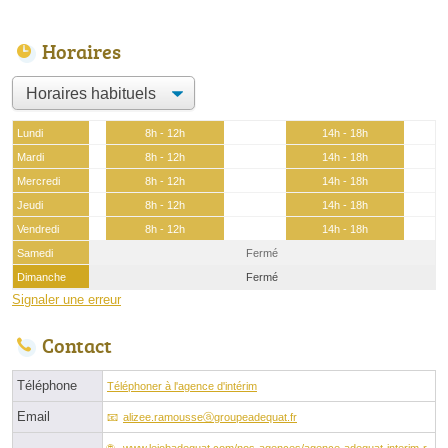
Horaires
Lundi
8h - 12h
14h - 18h
Mardi
8h - 12h
14h - 18h
Mercredi
8h - 12h
14h - 18h
Jeudi
8h - 12h
14h - 18h
Vendredi
8h - 12h
14h - 18h
Samedi
Fermé
Dimanche
Fermé
Signaler une erreur
Contact
Téléphone
Téléphoner à l'agence d'intérim
Email
alizee.ramousseⓐgroupeadequat.fr
www.lejobadequat.com/nos-agences/agence-adequat-interim-r