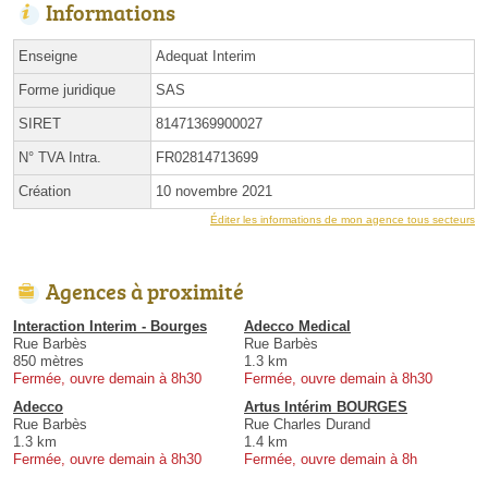
Informations
Enseigne
Adequat Interim
Forme juridique
SAS
SIRET
81471369900027
N° TVA Intra.
FR02814713699
Création
10 novembre 2021
Éditer les informations de mon agence tous secteurs
Agences à proximité
Interaction Interim - Bourges
Adecco Medical
Rue Barbès
Rue Barbès
850 mètres
1.3 km
Fermée, ouvre demain à 8h30
Fermée, ouvre demain à 8h30
Adecco
Artus Intérim BOURGES
Rue Barbès
Rue Charles Durand
1.3 km
1.4 km
Fermée, ouvre demain à 8h30
Fermée, ouvre demain à 8h