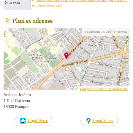
Site web
ecrutement-bourges/
Plan et adresse
© contributeurs OpenStreetMap
Corriger l’adresse ou la localisation
Adéquat Intérim
1 Rue Guilbeau
18000 Bourges
Trajet Waze
Trajet Maps