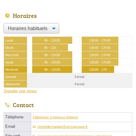
Horaires
Lundi
8h - 12h30
13h30 - 17h30
Mardi
8h - 12h
13h30 - 17h30
Mercredi
8h - 12h30
13h30 - 17h30
Jeudi
8h - 12h30
13h30 - 17h30
Vendredi
8h - 12h30
13h30 - 17h
Samedi
Fermé
Dimanche
Fermé
Signaler une erreur
Contact
Téléphone
Téléphoner à l'agence d'intérim
Email
christellechaplainⓐservagroupe.fr
Site web
www.servagroupe.fr/agences/agence-saint-brieuc/