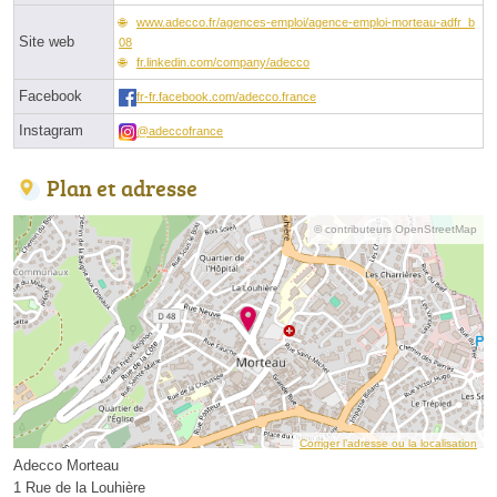
www.adecco.fr/agences-emploi/agence-emploi-morteau-adfr_b
Site web
08
fr.linkedin.com/company/adecco
Facebook
fr-fr.facebook.com/adecco.france
Instagram
@adeccofrance
Plan et adresse
© contributeurs OpenStreetMap
Corriger l’adresse ou la localisation
Adecco Morteau
1 Rue de la Louhière