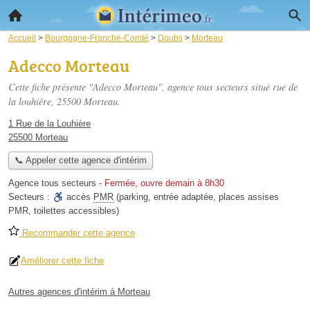
Accueil
>
Bourgogne-Franche-Comté
>
Doubs
>
Morteau
Adecco Morteau
Cette fiche présente "Adecco Morteau", agence tous secteurs situé
rue de
la louhière
, 25500 Morteau.
1 Rue de la Louhière
25500 Morteau
📞 Appeler cette agence d'intérim
Agence tous secteurs
-
Fermée, ouvre demain à 8h30
Secteurs :
accès
PMR
(parking, entrée adaptée, places assises
PMR, toilettes accessibles)
Recommander cette agence
Améliorer cette fiche
Autres agences d'intérim à Morteau