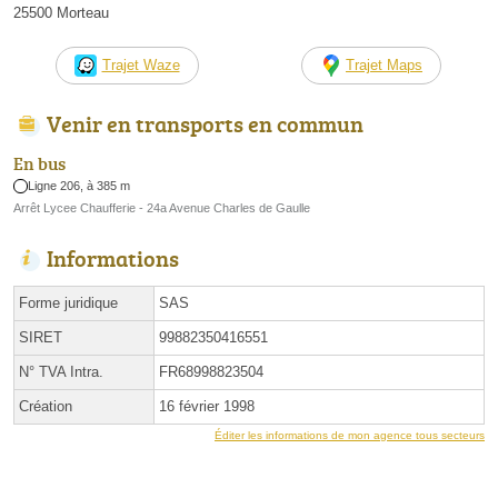
25500 Morteau
Trajet Waze
Trajet Maps
Venir en transports en commun
En bus
Ligne 206, à 385 m
Arrêt Lycee Chaufferie - 24a Avenue Charles de Gaulle
Informations
Forme juridique
SAS
SIRET
99882350416551
N° TVA Intra.
FR68998823504
Création
16 février 1998
Éditer les informations de mon agence tous secteurs