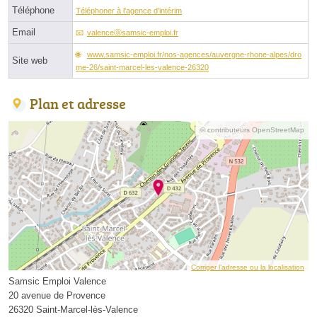
Téléphone
Téléphoner à l'agence d'intérim
Email
valenceⓐsamsic-emploi.fr
www.samsic-emploi.fr/nos-agences/auvergne-rhone-alpes/dro
Site web
me-26/saint-marcel-les-valence-26320
Plan et adresse
© contributeurs OpenStreetMap
Corriger l’adresse ou la localisation
Samsic Emploi Valence
20 avenue de Provence
26320 Saint-Marcel-lès-Valence