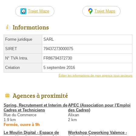
Trajet Waze
Trajet Maps
Informations
Forme juridique
SARL
SIRET
79437273000075
N° TVA Intra.
FR86794372730
Création
5 septembre 2016
Éditer les informations de mon agence tous secteurs
Agences à proximité
Spring, Recrutement et Interim de
APEC (Association pour l'Emploi
Cadres et Techniciens
des Cadres)
Rue du Commerce
Alixan
1.9 km
2 km
Fermée, ouvre à 9h
Le Moulin Digital - Espace de
Workshop Coworking Valence -