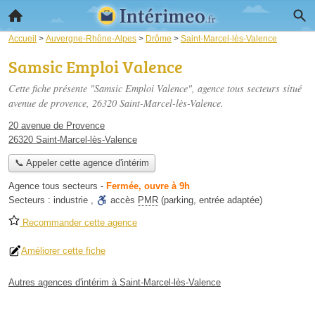
Accueil
>
Auvergne-Rhône-Alpes
>
Drôme
>
Saint-Marcel-lès-Valence
Samsic Emploi Valence
Cette fiche présente "Samsic Emploi Valence", agence tous secteurs situé
avenue de provence
, 26320 Saint-Marcel-lès-Valence.
20 avenue de Provence
26320 Saint-Marcel-lès-Valence
📞 Appeler cette agence d'intérim
Agence tous secteurs
-
Fermée, ouvre à 9h
Secteurs :
industrie
,
accès
PMR
(parking, entrée adaptée)
Recommander cette agence
Améliorer cette fiche
Autres agences d'intérim à Saint-Marcel-lès-Valence