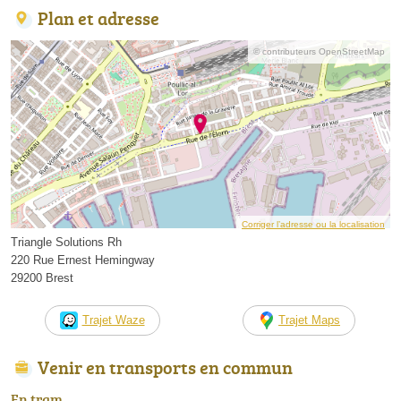
Plan et adresse
© contributeurs OpenStreetMap
Corriger l’adresse ou la localisation
Triangle Solutions Rh
220 Rue Ernest Hemingway
29200 Brest
Trajet Waze
Trajet Maps
Venir en transports en commun
En tram