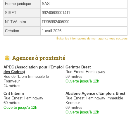
Forme juridique
SAS
SIRET
99240609001411
N° TVA Intra.
FR95992406090
Création
1 avril 2026
Éditer les informations de mon agence tous secteurs
Agences à proximité
APEC (Association pour l'Emploi
Gerinter Brest
des Cadres)
Rue Ernest Hemingway
Rue de l'Elorn Immeuble le
59 mètres
Fromveur
Ouverte jusqu'à 12h
24 mètres
Crit Interim
Abalone Agence d'Emplois Brest
Rue Ernest Hemingway
Rue Ernest Hemingway Immeuble
60 mètres
Kermeur
Ouverte jusqu'à 12h
69 mètres
Ouverte jusqu'à 12h