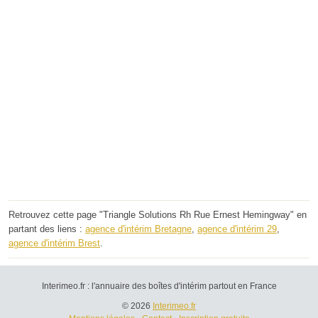
Retrouvez cette page "Triangle Solutions Rh Rue Ernest Hemingway" en
partant des liens :
agence d'intérim Bretagne
,
agence d'intérim 29
,
agence d'intérim Brest
.
Interimeo.fr : l'annuaire des boîtes d'intérim partout en France
© 2026
Interimeo.fr