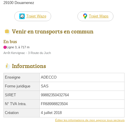
29100 Douarnenez
Trajet Waze
Trajet Maps
Venir en transports en commun
En bus
Ligne 3, à 717 m
Arrêt Kervignac - 3 Route du Juch
Informations
Enseigne
ADECCO
Forme juridique
SAS
SIRET
99882350432764
N° TVA Intra.
FR68998823504
Création
4 juillet 2018
Éditer les informations de mon agence tous secteurs