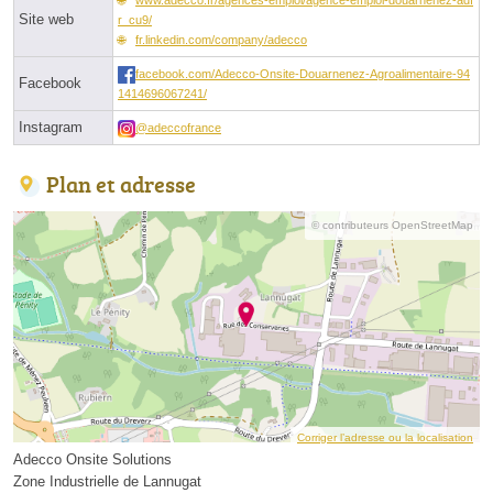
Site web
r_cu9/
fr.linkedin.com/company/adecco
facebook.com/Adecco-Onsite-Douarnenez-Agroalimentaire-94
Facebook
1414696067241/
Instagram
@adeccofrance
Plan et adresse
© contributeurs OpenStreetMap
Corriger l’adresse ou la localisation
Adecco Onsite Solutions
Zone Industrielle de Lannugat