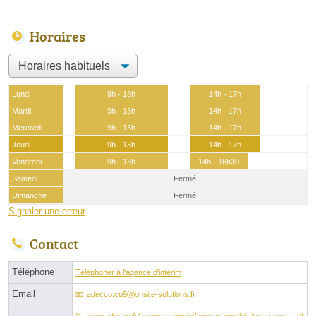
Horaires
Lundi
9h - 13h
14h - 17h
Mardi
9h - 13h
14h - 17h
Mercredi
9h - 13h
14h - 17h
Jeudi
9h - 13h
14h - 17h
Vendredi
9h - 13h
14h - 16h30
Samedi
Fermé
Dimanche
Fermé
Signaler une erreur
Contact
Téléphone
Téléphoner à l'agence d'intérim
Email
adecco.cu9ⓐonsite-solutions.fr
www.adecco.fr/agences-emploi/agence-emploi-douarnenez-adf