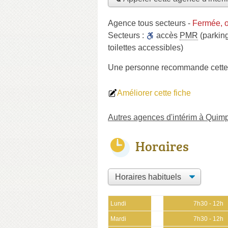
Agence tous secteurs
-
Fermée, o
Secteurs :
accès
PMR
(parkin
toilettes accessibles)
Une personne
recommande
cett
Améliorer cette fiche
Autres agences d'intérim à Quim
Horaires
Lundi
7h30 - 12h
Mardi
7h30 - 12h