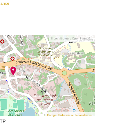
rance
© contributeurs OpenStreetMap
Corriger l’adresse ou la localisation
BTP