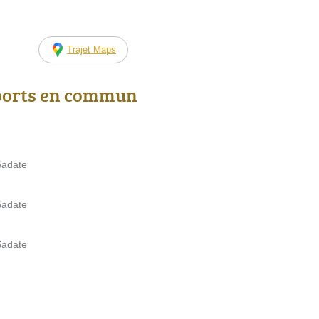
Trajet Maps
ports en commun
Sadate
Sadate
Sadate