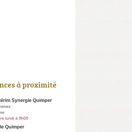
nces à proximité
térim Synergie Quimper
rnenez
se
re lundi à 8h00
ple Quimper