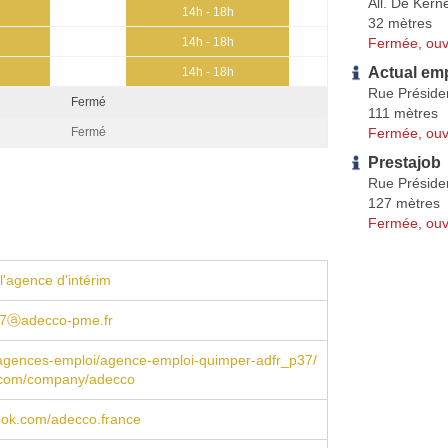
All. De Kern
14h - 18h
32 mètres
Fermée, ouv
14h - 18h
Actual em
14h - 18h
Rue Préside
Fermé
111 mètres
Fermée, ouv
Fermé
Prestajob
Rue Préside
127 mètres
Fermée, ouv
l'agence d'intérim
7ⓐadecco-pme.fr
/agences-emploi/agence-emploi-quimper-adfr_p37/
n.com/company/adecco
book.com/adecco.france