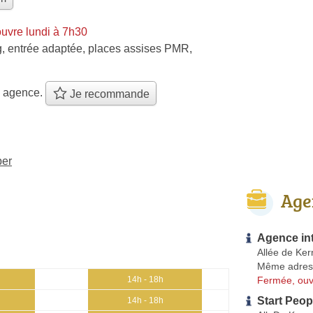
uvre lundi à 7h30
g, entrée adaptée, places assises PMR,
e agence.
Je recommande
per
Age
Agence in
Allée de Ke
Même adres
Fermée, ouv
14h - 18h
Start Peo
14h - 18h