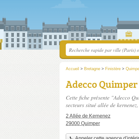
Accueil
>
Bretagne
>
Finistère
>
Quimpe
Adecco Quimper 
Cette fiche présente "Adecco Q
secteurs situé
allée de kernenez
2 Allée de Kernenez
29000 Quimper
📞 Appeler cette agence d'intér