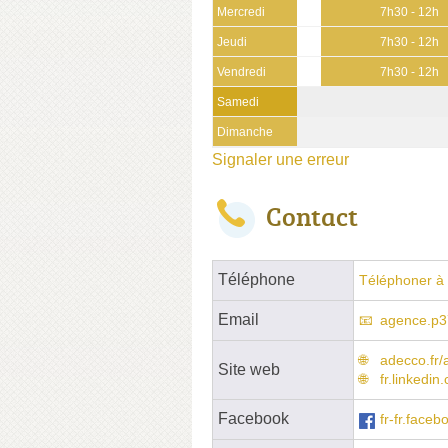
Mercredi
7h30 - 12h
Jeudi
7h30 - 12h
Vendredi
7h30 - 12h
Samedi
Dimanche
Signaler une erreur
Contact
Téléphone
Téléphoner à 
Email
agence.p3
adecco.fr
Site web
fr.linkedi
Facebook
fr-fr.face