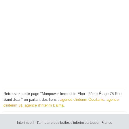
Retrouvez cette page "Manpower Immeuble Elca - 2ème Étage 75 Rue
Saint Jean" en partant des liens :
agence d'intérim Occitanie
,
agence
d'intérim 31
,
agence d'intérim Balma
.
Interimeo.fr : l'annuaire des boîtes d'intérim partout en France