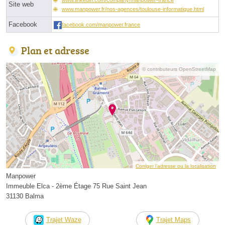
Site web
www.manpower.fr/nos-agences/toulouse-informatique.html
Facebook
facebook.com/manpower.france
Plan et adresse
© contributeurs OpenStreetMap
Corriger l’adresse ou la localisation
Manpower
Immeuble Elca - 2ème Étage 75 Rue Saint Jean
31130 Balma
Trajet Waze
Trajet Maps