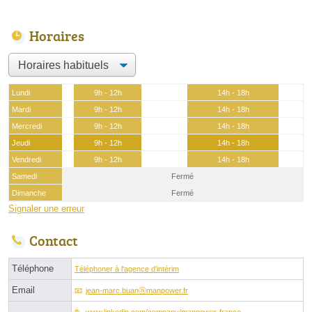
Horaires
Lundi
9h - 12h
14h - 18h
Mardi
9h - 12h
14h - 18h
Mercredi
9h - 12h
14h - 18h
Jeudi
9h - 12h
14h - 18h
Vendredi
9h - 12h
14h - 18h
Samedi
Fermé
Dimanche
Fermé
Signaler une erreur
Contact
Téléphone
Téléphoner à l'agence d'intérim
Email
jean-marc.buanⓐmanpower.fr
www.linkedin.com/company/manpower-france