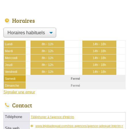
Horaires
Lundi
8h - 12h
14h - 18h
Mardi
8h - 12h
14h - 18h
Mercredi
8h - 12h
14h - 18h
Jeudi
8h - 12h
14h - 18h
Vendredi
8h - 12h
14h - 18h
Samedi
Fermé
Dimanche
Fermé
Signaler une erreur
Contact
Téléphone
Téléphoner à l'agence d'intérim
www.lejobadequat.com/nos-agences/agence-adequat-interim-r
Site web