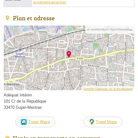
ecrutement-arcachon/
Plan et adresse
© contributeurs OpenStreetMap
Corriger l’adresse ou la localisation
Adéquat Intérim
101 Cr de la République
33470 Gujan-Mestras
Trajet Waze
Trajet Maps