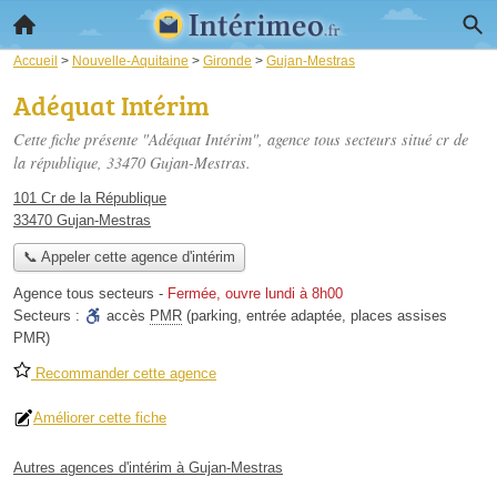
Accueil
>
Nouvelle-Aquitaine
>
Gironde
>
Gujan-Mestras
Adéquat Intérim
Cette fiche présente "Adéquat Intérim", agence tous secteurs situé
cr de
la république
, 33470 Gujan-Mestras.
101 Cr de la République
33470 Gujan-Mestras
📞 Appeler cette agence d'intérim
Agence tous secteurs
-
Fermée, ouvre lundi à 8h00
Secteurs :
accès
PMR
(parking, entrée adaptée, places assises
PMR)
Recommander cette agence
Améliorer cette fiche
Autres agences d'intérim à Gujan-Mestras