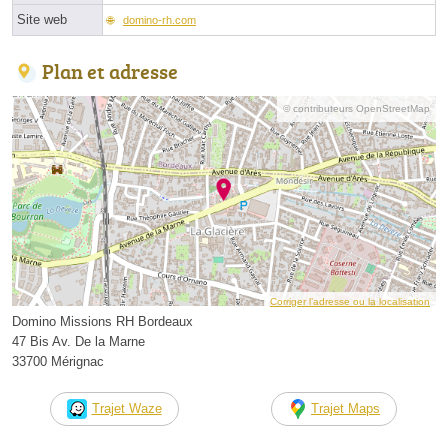
Site web
domino-rh.com
Plan et adresse
© contributeurs OpenStreetMap
Corriger l’adresse ou la localisation
Domino Missions RH Bordeaux
47 Bis Av. De la Marne
33700 Mérignac
Trajet Waze
Trajet Maps