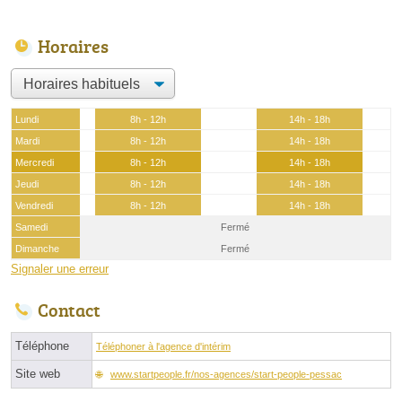
Horaires
Lundi
8h - 12h
14h - 18h
Mardi
8h - 12h
14h - 18h
Mercredi
8h - 12h
14h - 18h
Jeudi
8h - 12h
14h - 18h
Vendredi
8h - 12h
14h - 18h
Samedi
Fermé
Dimanche
Fermé
Signaler une erreur
Contact
Téléphone
Téléphoner à l'agence d'intérim
Site web
www.startpeople.fr/nos-agences/start-people-pessac