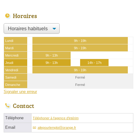
Horaires
Lundi
9h - 19h
Mardi
9h - 19h
Mercredi
9h - 13h
Jeudi
9h - 13h
14h - 17h
Vendredi
9h - 19h
Samedi
Fermé
Dimanche
Fermé
Signaler une erreur
Contact
Téléphone
Téléphoner à l'agence d'intérim
Email
ailepourlemploiⓐorange.fr