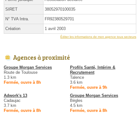
SIRET
38052970100035
N° TVA Intra.
FR92380529701
Création
1 avril 2003
Éditer les informations de mon agence tous secteurs
Agences à proximité
Groupe Morgan Services
Profils Santé, Intérim &
Route de Toulouse
Recrutement
1.3 km
Talence
Fermée, ouvre à 8h
3.6 km
Fermée, ouvre à 9h
Adwork's 13
Groupe Morgan Services
Cadaujac
Bègles
3.7 km
4.5 km
Fermée, ouvre à 8h
Fermée, ouvre à 8h