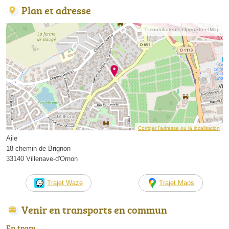
Plan et adresse
© contributeurs OpenStreetMap
Corriger l’adresse ou la localisation
Aile
18 chemin de Brignon
33140 Villenave-d'Ornon
Trajet Waze
Trajet Maps
Venir en transports en commun
En tram