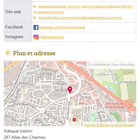
www.lejobadequat.com/nos-agences/agence-adequat-interim-r
Site web
ecrutement-beziers/
www.linkedin.com/company/adequatinterimrecrutement
Facebook
facebook.com/GroupeAdequat
Instagram
@adequatinterim
Plan et adresse
© contributeurs OpenStreetMap
Corriger l’adresse ou la localisation
Adéquat Intérim
287 Allée des Charmes