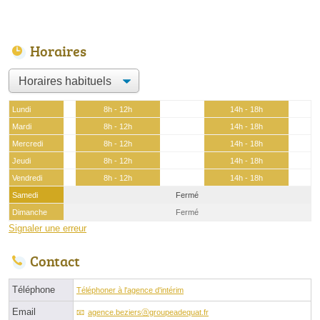
Horaires
Lundi
8h - 12h
14h - 18h
Mardi
8h - 12h
14h - 18h
Mercredi
8h - 12h
14h - 18h
Jeudi
8h - 12h
14h - 18h
Vendredi
8h - 12h
14h - 18h
Samedi
Fermé
Dimanche
Fermé
Signaler une erreur
Contact
Téléphone
Téléphoner à l'agence d'intérim
Email
agence.beziersⓐgroupeadequat.fr