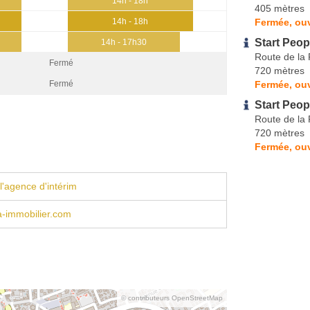
14h - 18h
405 mètres
Fermée, ouv
14h - 18h
Start Peop
14h - 17h30
Route de la
Fermé
720 mètres
Fermée, ouv
Fermé
Start Peop
Route de la
720 mètres
Fermée, ouv
l'agence d'intérim
a-immobilier.com
© contributeurs OpenStreetMap