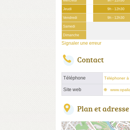
Mercredi
9h - 12h30
Jeudi
9h - 12h30
Vendredi
9h - 12h30
Samedi
Dimanche
Signaler une erreur
Contact
Téléphone
Téléphoner à 
Site web
www.opali
Plan et adresse