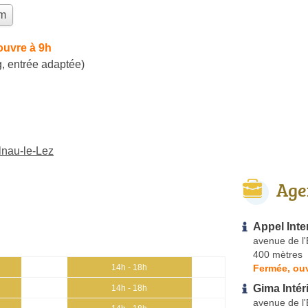
im
ouvre à 9h
, entrée adaptée)
lnau-le-Lez
Age
Appel Inte
avenue de l
400 mètres
Fermée, ouv
14h - 18h
Gima Intér
14h - 18h
avenue de l