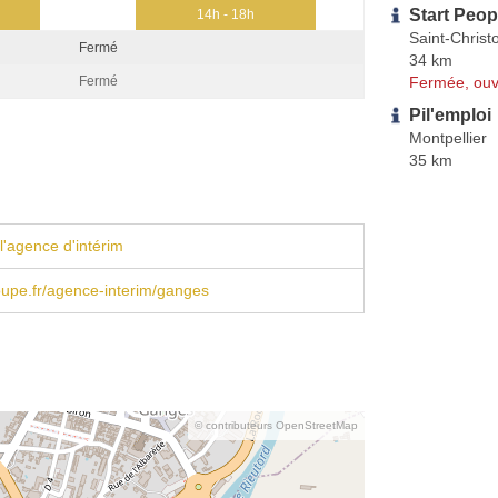
Start Peop
14h - 18h
Saint-Christo
Fermé
34 km
Fermée, ouv
Fermé
Pil'emploi
Montpellier
35 km
l'agence d'intérim
upe.fr/agence-interim/ganges
© contributeurs OpenStreetMap