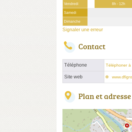
Vendredi
8h - 12h
Samedi
Dimanche
Signaler une erreur
Contact
Téléphone
Téléphoner à 
Site web
www.dfigro
Plan et adresse