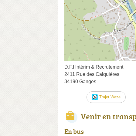
D.F.I Intérim & Recrutement
2411 Rue des Calquières
34190 Ganges
Trajet Waze
Venir en trans
En bus