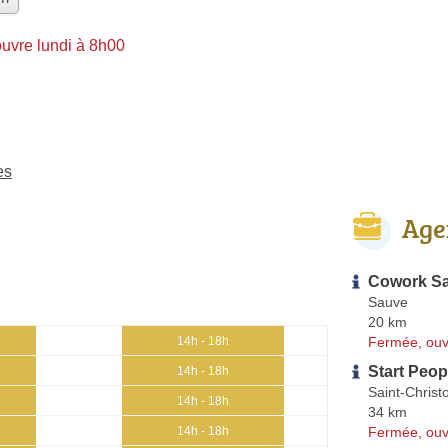
uvre lundi à 8h00
es
Age
Cowork S
Sauve
20 km
Fermée, ouv
14h - 18h
Start Peop
14h - 18h
Saint-Christo
14h - 18h
34 km
Fermée, ouv
14h - 18h