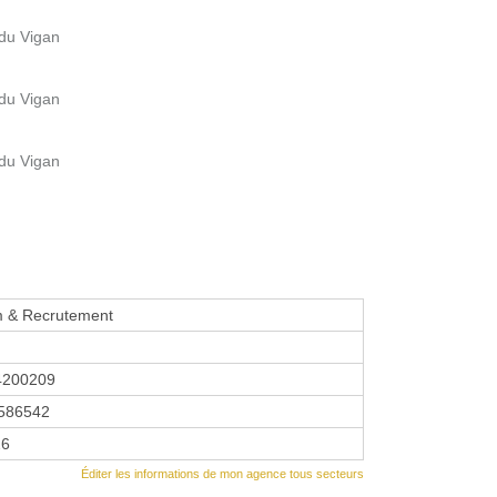
 du Vigan
 du Vigan
 du Vigan
im & Recrutement
4200209
586542
26
Éditer les informations de mon agence tous secteurs