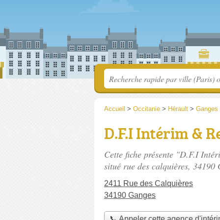
Accueil
>
Occitanie
>
Hérault
>
Ganges
D.F.I Intérim & 
Cette fiche présente "D.F.I Int
situé
rue des calquières
, 34190 
2411 Rue des Calquières
34190 Ganges
📞 Appeler cette agence d'intér