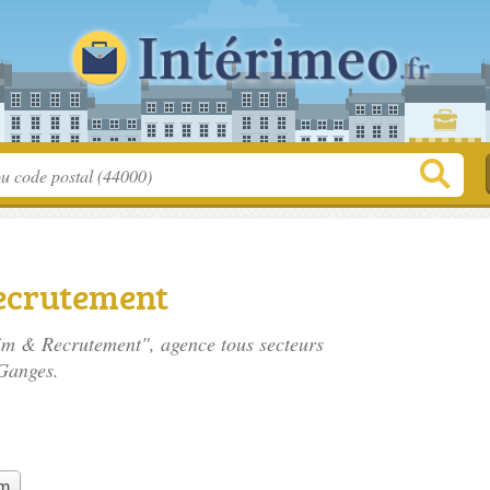
Recrutement
érim & Recrutement", agence tous secteurs
Ganges.
im