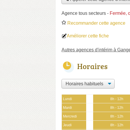
Agence tous secteurs
-
Fermée, o
Recommander cette agence
Améliorer cette fiche
Autres agences d'intérim à Gang
Horaires
Lundi
8h - 12h
Mardi
8h - 12h
Mercredi
8h - 12h
Jeudi
8h - 12h