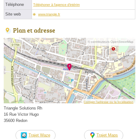
Téléphone
Téléphoner à l'agence d'intérim
Site web
www.triangle.fr
Plan et adresse
© contributeurs OpenStreetMap
Corriger l’adresse ou la localisation
Triangle Solutions Rh
16 Rue Victor Hugo
35600 Redon
Trajet Waze
Trajet Maps