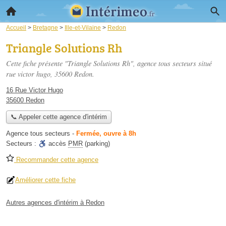
Accueil
>
Bretagne
>
Ille-et-Vilaine
>
Redon
Triangle Solutions Rh
Cette fiche présente "Triangle Solutions Rh", agence tous secteurs situé
rue victor hugo
, 35600 Redon.
16 Rue Victor Hugo
35600 Redon
📞 Appeler cette agence d'intérim
Agence tous secteurs
-
Fermée, ouvre à 8h
Secteurs :
accès
PMR
(parking)
Recommander cette agence
Améliorer cette fiche
Autres agences d'intérim à Redon