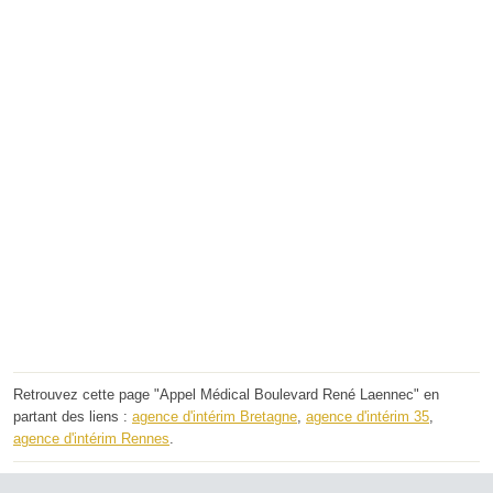
Retrouvez cette page "Appel Médical Boulevard René Laennec" en
partant des liens :
agence d'intérim Bretagne
,
agence d'intérim 35
,
agence d'intérim Rennes
.