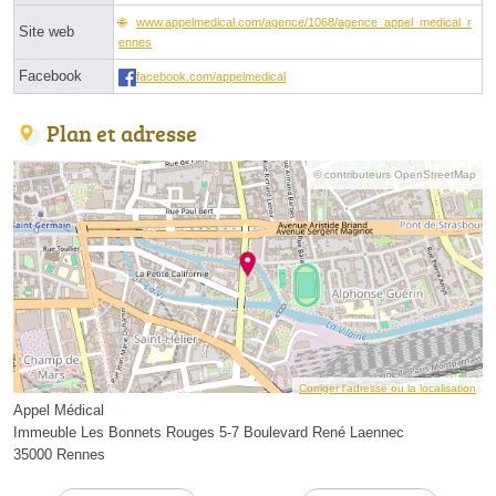
www.appelmedical.com/agence/1068/agence_appel_medical_r
Site web
ennes
Facebook
facebook.com/appelmedical
Plan et adresse
© contributeurs OpenStreetMap
Corriger l’adresse ou la localisation
Appel Médical
Immeuble Les Bonnets Rouges 5-7 Boulevard René Laennec
35000 Rennes