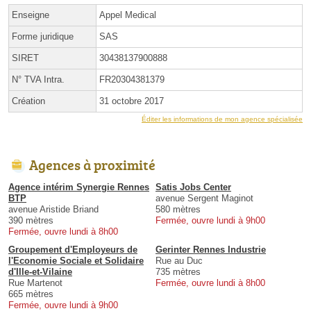
Enseigne
Appel Medical
Forme juridique
SAS
SIRET
30438137900888
N° TVA Intra.
FR20304381379
Création
31 octobre 2017
Éditer les informations de mon agence spécialisée
Agences à proximité
Agence intérim Synergie Rennes
Satis Jobs Center
BTP
avenue Sergent Maginot
avenue Aristide Briand
580 mètres
390 mètres
Fermée, ouvre lundi à 9h00
Fermée, ouvre lundi à 8h00
Groupement d'Employeurs de
Gerinter Rennes Industrie
l'Economie Sociale et Solidaire
Rue au Duc
d'Ille-et-Vilaine
735 mètres
Rue Martenot
Fermée, ouvre lundi à 8h00
665 mètres
Fermée, ouvre lundi à 9h00