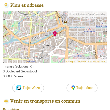
Plan et adresse
© contributeurs OpenStreetMap
Corriger l’adresse ou la localisation
Triangle Solutions Rh
3 Boulevard Sébastopol
35000 Rennes
Trajet Waze
Trajet Maps
Venir en transports en commun
En métro