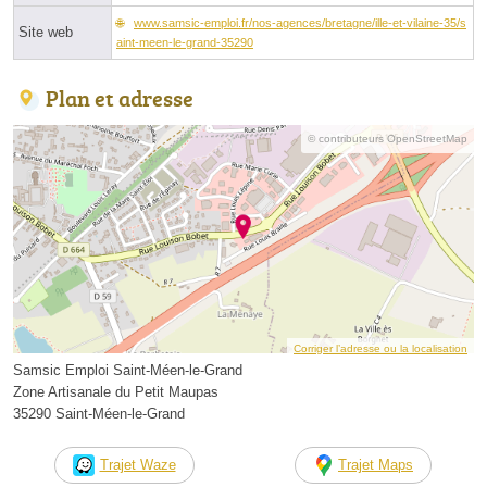
www.samsic-emploi.fr/nos-agences/bretagne/ille-et-vilaine-35/s
Site web
aint-meen-le-grand-35290
Plan et adresse
© contributeurs OpenStreetMap
Corriger l’adresse ou la localisation
Samsic Emploi Saint-Méen-le-Grand
Zone Artisanale du Petit Maupas
35290 Saint-Méen-le-Grand
Trajet Waze
Trajet Maps