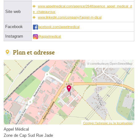
www.appelmedical.com/agence/2648/agence_appel_medical_d
Site web
e_chateauroux
www.linkedin.com/company/l'appel-m-dical
Facebook
facebook.com/appelmedical
Instagram
@appelmedical
Plan et adresse
© contributeurs OpenStreetMap
Corriger l’adresse ou la localisation
Appel Médical
Zone de Cap Sud Rue Jade