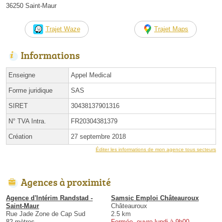
36250 Saint-Maur
Trajet Waze
Trajet Maps
Informations
Enseigne
Appel Medical
Forme juridique
SAS
SIRET
30438137901316
N° TVA Intra.
FR20304381379
Création
27 septembre 2018
Éditer les informations de mon agence tous secteurs
Agences à proximité
Agence d'Intérim Randstad -
Samsic Emploi Châteauroux
Saint-Maur
Châteauroux
Rue Jade Zone de Cap Sud
2.5 km
82 mètres
Fermée, ouvre lundi à 9h00