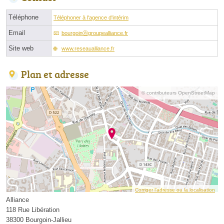
Téléphone
Téléphoner à l'agence d'intérim
Email
bourgoinⓐgroupealliance.fr
Site web
www.reseaualliance.fr
Plan et adresse
© contributeurs OpenStreetMap
Corriger l’adresse ou la localisation
Alliance
118 Rue Libération
38300 Bourgoin-Jallieu