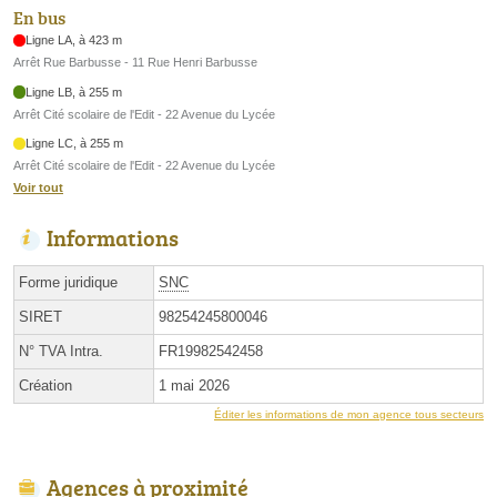
En bus
Ligne LA, à 423 m
Arrêt Rue Barbusse - 11 Rue Henri Barbusse
Ligne LB, à 255 m
Arrêt Cité scolaire de l'Edit - 22 Avenue du Lycée
Ligne LC, à 255 m
Arrêt Cité scolaire de l'Edit - 22 Avenue du Lycée
Voir tout
Informations
Forme juridique
SNC
SIRET
98254245800046
N° TVA Intra.
FR19982542458
Création
1 mai 2026
Éditer les informations de mon agence tous secteurs
Agences à proximité