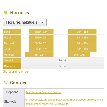
Horaires
Lundi
8h30 - 12h
14h - 18h
Mardi
8h30 - 12h
14h - 18h
Mercredi
8h30 - 12h
14h - 18h
Jeudi
8h30 - 12h
14h - 18h
Vendredi
8h - 12h
14h - 17h
Samedi
Fermé
Dimanche
Fermé
Signaler une erreur
Contact
Téléphone
Téléphoner à l'agence d'intérim
reseau.actualgroup.com/auvergne-rhone-alpes/isere/roussillon/
Site web
actual-emploi-roussillon-23?locale=fr