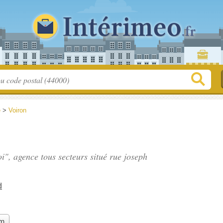
e
>
Voiron
i", agence tous secteurs situé
rue joseph
d
im