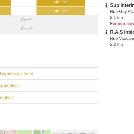
14h - 18h
Sup Interi
Rue Guy All
14h - 18h
2.1 km
Fermé
Fermée, ouv
Fermé
R.A.S Inté
Rue Vaucan
2.2 km
l'agence d'intérim
pemploi.fr
ploi.fr
© contributeurs OpenStreetMap