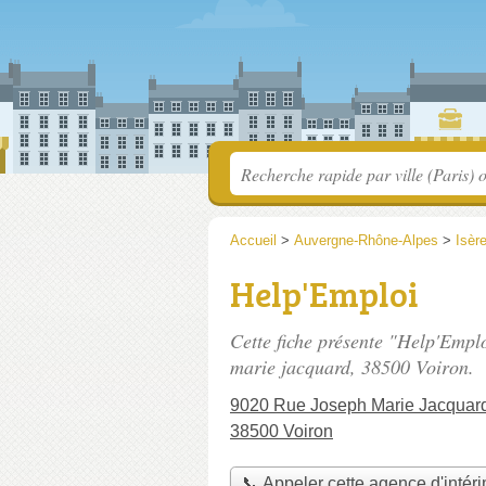
Accueil
>
Auvergne-Rhône-Alpes
>
Isèr
Help'Emploi
Cette fiche présente "Help'Emplo
marie jacquard
, 38500 Voiron.
9020 Rue Joseph Marie Jacquar
38500 Voiron
📞 Appeler cette agence d'intér