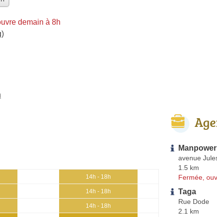
ouvre demain à 8h
g)
n
Age
Manpower 
avenue Jule
1.5 km
Fermée, ouv
14h - 18h
Taga
14h - 18h
Rue Dode
14h - 18h
2.1 km