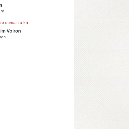
m
ard
re demain à 8h
rim Voiron
son