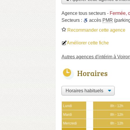
Agence tous secteurs
-
Fermée, 
Secteurs :
accès
PMR
(parkin
Recommander cette agence
Améliorer cette fiche
Autres agences d'intérim à Voiro
Horaires
Lundi
8h - 12h
Mardi
8h - 12h
Mercredi
8h - 12h