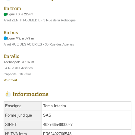
En tram
Ligne T3, à 229 m
Arrêt ZENITH-COMEDIE - 3 Rue de la Robotique
En bus
Ligne M9, à 379 m
Arrêt RUE DES ACIERIES - 35 Rue des Aciéries
En vélo
Technopole, à 197 m
54 Rue des Aciéries
Capacité : 16 vélos
Voir tout
Informations
Enseigne
Toma Interim
Forme juridique
SAS
SIRET
49276654800027
N° TVA Intra.
FR62492766548