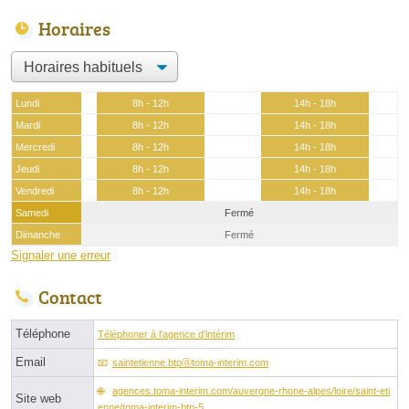
Horaires
Lundi
8h - 12h
14h - 18h
Mardi
8h - 12h
14h - 18h
Mercredi
8h - 12h
14h - 18h
Jeudi
8h - 12h
14h - 18h
Vendredi
8h - 12h
14h - 18h
Samedi
Fermé
Dimanche
Fermé
Signaler une erreur
Contact
Téléphone
Téléphoner à l'agence d'intérim
Email
saintetienne.btpⓐtoma-interim.com
agences.toma-interim.com/auvergne-rhone-alpes/loire/saint-eti
Site web
enne/toma-interim-btp-5