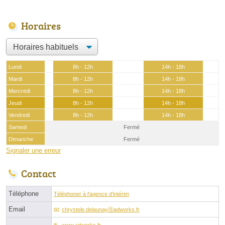
Horaires
Lundi
8h - 12h
14h - 18h
Mardi
8h - 12h
14h - 18h
Mercredi
8h - 12h
14h - 18h
Jeudi
8h - 12h
14h - 18h
Vendredi
8h - 12h
14h - 18h
Samedi
Fermé
Dimanche
Fermé
Signaler une erreur
Contact
Téléphone
Téléphoner à l'agence d'intérim
Email
chrystele.delaunayⓐadworks.fr
www.adworks.fr