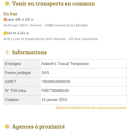
Venir en transports en commun
En bus
Ligne 408, à 152 m
Arrêt Gare SNCF / Ancenis - 209Bis Avenue de la Libération
424-M, à 261 m
Arrêt Lycée St Joseph Accès Sncf / Ancenis - 150 Rue Lamoricière
Informations
Enseigne
Adwork's Travail Temporaire
Forme juridique
SAS
SIRET
79048810000039
N° TVA Intra.
FR67790488100
Création
14 janvier 2013
Éditer les informations de mon agence tous secteurs
Agences à proximité