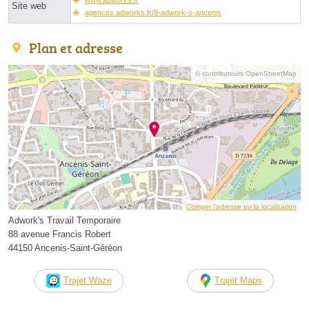
Site web
agences.adworks.fr/8-adwork-s-ancenis
Plan et adresse
© contributeurs OpenStreetMap
Corriger l’adresse ou la localisation
Adwork's Travail Temporaire
88 avenue Francis Robert
44150 Ancenis-Saint-Géréon
Trajet Waze
Trajet Maps