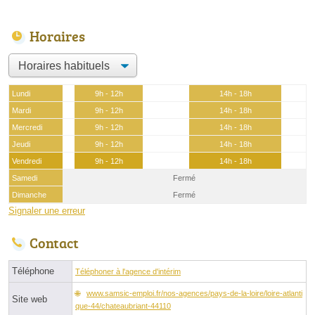
Horaires
Lundi
9h - 12h
14h - 18h
Mardi
9h - 12h
14h - 18h
Mercredi
9h - 12h
14h - 18h
Jeudi
9h - 12h
14h - 18h
Vendredi
9h - 12h
14h - 18h
Samedi
Fermé
Dimanche
Fermé
Signaler une erreur
Contact
Téléphone
Téléphoner à l'agence d'intérim
www.samsic-emploi.fr/nos-agences/pays-de-la-loire/loire-atlanti
Site web
que-44/chateaubriant-44110