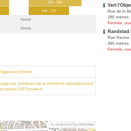
14h - 18h
Vert l'Obje
Rue de la Bas
14h - 17h
285 mètres
Fermé
Fermée, ouv
Fermé
Randstad P
Rue Racine
485 mètres
Fermée, ouv
l'agence d'intérim
ualgroup.com/pays-de-la-loire/loire-atlantique/nant
ent-nantes-548?locale=fr
© contributeurs OpenStreetMap