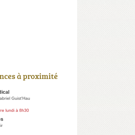
nces à proximité
ical
briel Guist'Hau
re lundi à 8h30
es
ir