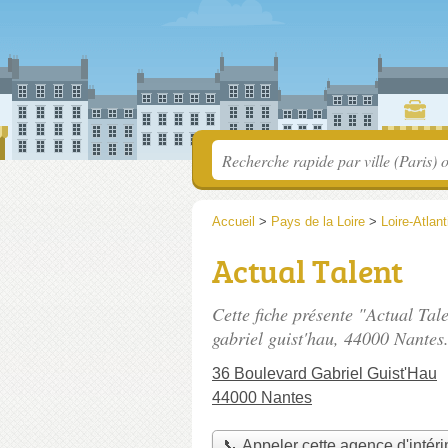
Accueil
>
Pays de la Loire
>
Loire-Atlan
Actual Talent
Cette fiche présente "Actual Tal
gabriel guist'hau
, 44000 Nantes
36 Boulevard Gabriel Guist'Hau
44000 Nantes
📞 Appeler cette agence d'intér