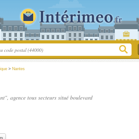
tique
>
Nantes
ent", agence tous secteurs situé
boulevard
.
im