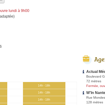
uvre lundi à 9h00
 adaptée)
s
Age
Actual Méd
Boulevard Ga
72 mètres
Fermée, ouv
14h - 18h
W'In Nant
14h - 18h
Rue Mondes
14h - 18h
128 mètres