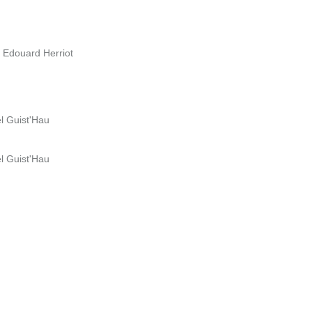
t Edouard Herriot
l Guist'Hau
l Guist'Hau