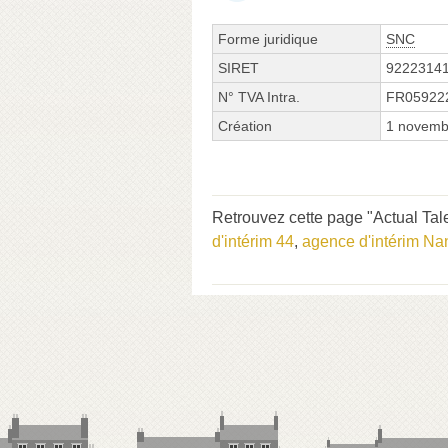
Forme juridique
SNC
SIRET
9222314
N° TVA Intra.
FR05922
Création
1 novemb
Retrouvez cette page "Actual Tale
d'intérim 44
,
agence d'intérim Na