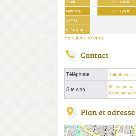
Jeudi
9h - 12h30
Vendredi
9h - 12h30
Samedi
Dimanche
Signaler une erreur
Contact
Téléphone
Téléphoner à 
reseau.act
Site web
es/actual-tal
Plan et adresse