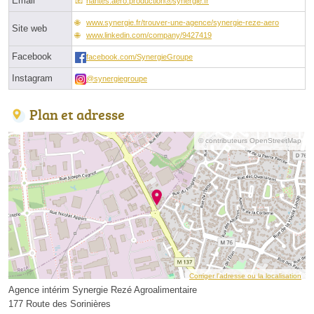
Email
nantes.aero.productionⓐsynergie.fr
www.synergie.fr/trouver-une-agence/synergie-reze-aero
Site web
www.linkedin.com/company/9427419
Facebook
facebook.com/SynergieGroupe
Instagram
@synergiegroupe
Plan et adresse
© contributeurs OpenStreetMap
Corriger l’adresse ou la localisation
Agence intérim Synergie Rezé Agroalimentaire
177 Route des Sorinières