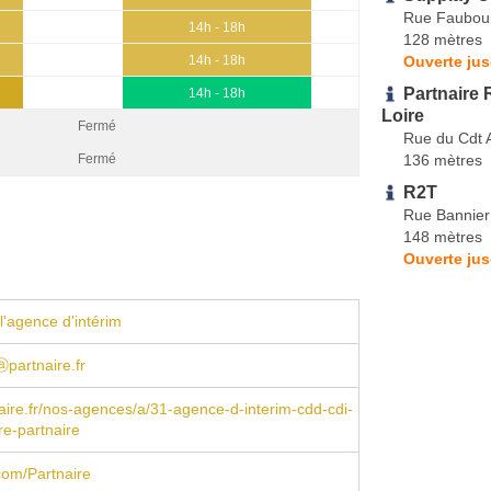
Rue Faubour
14h - 18h
128 mètres
Ouverte jus
14h - 18h
Partnaire 
14h - 18h
Loire
Fermé
Rue du Cdt 
136 mètres
Fermé
R2T
Rue Bannier
148 mètres
Ouverte jus
l'agence d'intérim
partnaire.fr
ire.fr/nos-agences/a/31-agence-d-interim-cdd-cdi-
ire-partnaire
com/Partnaire