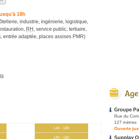
jusqu'à 18h
ôtellerie
,
industrie
,
ingénierie
,
logistique
,
estauration
,
RH
,
service public
,
tertiaire
,
, entrée adaptée, places assises PMR)
ns
Age
Groupe Pa
Rue du Com
127 mètres
Ouverte jus
14h - 18h
Supplay Or
14h - 18h