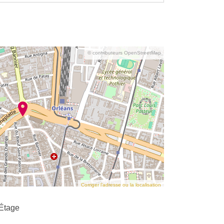
© contributeurs OpenStreetMap
Corriger l’adresse ou la localisation
Étage