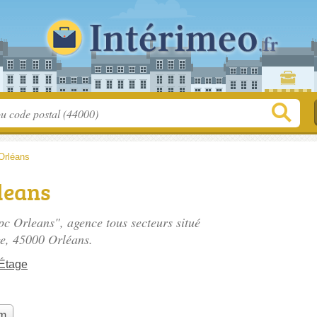
Orléans
leans
Ipc Orleans", agence tous secteurs situé
ge
, 45000 Orléans.
Étage
im