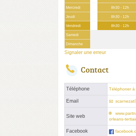
Mercredi
8h30 - 12h
Jeudi
8h30 - 12h
Vendredi
8h30 - 12h
Samedi
Dimanche
Signaler une erreur
Contact
Téléphone
Téléphoner à 
Email
scarnezatⓐ
www.partna
Site web
orleans-tertia
Facebook
facebook.