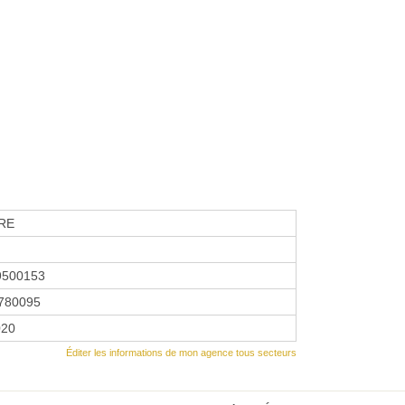
RE
9500153
780095
020
Éditer les informations de mon agence tous secteurs