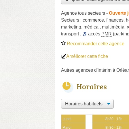
Agence tous secteurs
-
Ouverte 
Secteurs :
commerce
,
finances
,
h
marketing
,
médical
,
multimédia
,
r
transport
,
accès
PMR
(parking
Recommander cette agence
Améliorer cette fiche
Autres agences d'intérim à Orléa
Horaires
Lundi
8h30 - 12h
Mardi
8h30 - 12h