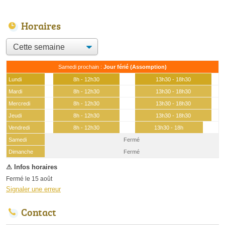
Horaires
Samedi prochain :
Jour férié (Assomption)
Lundi
8h - 12h30
13h30 - 18h30
Mardi
8h - 12h30
13h30 - 18h30
Mercredi
8h - 12h30
13h30 - 18h30
Jeudi
8h - 12h30
13h30 - 18h30
Vendredi
8h - 12h30
13h30 - 18h
Samedi
Fermé
(15 août)
Dimanche
Fermé
Fermé le 15 août
Signaler une erreur
Contact