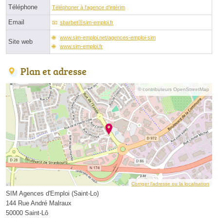
Téléphone
Téléphoner à l'agence d'intérim
Email
sbarbetⓐsim-emploi.fr
www.sim-emploi.net/agences-emploi-sim
Site web
www.sim-emploi.fr
Plan et adresse
© contributeurs OpenStreetMap
Corriger l’adresse ou la localisation
SIM Agences d'Emploi (Saint-Lo)
144 Rue André Malraux
50000 Saint-Lô