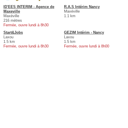
ID'EES INTERIM - Agence de
R.A.S Intérim Nancy
Maxeville
Maxéville
Maxéville
1.1 km
216 mètres
Fermée, ouvre lundi à 8h30
Start&Jobs
GEZIM Intérim - Nancy
Laxou
Laxou
1.5 km
1.5 km
Fermée, ouvre lundi à 8h30
Fermée, ouvre lundi à 8h00