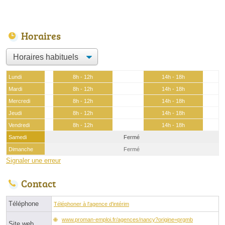
Horaires
Lundi
8h - 12h
14h - 18h
Mardi
8h - 12h
14h - 18h
Mercredi
8h - 12h
14h - 18h
Jeudi
8h - 12h
14h - 18h
Vendredi
8h - 12h
14h - 18h
Samedi
Fermé
Dimanche
Fermé
Signaler une erreur
Contact
Téléphone
Téléphoner à l'agence d'intérim
www.proman-emploi.fr/agences/nancy?origine=prgmb
Site web