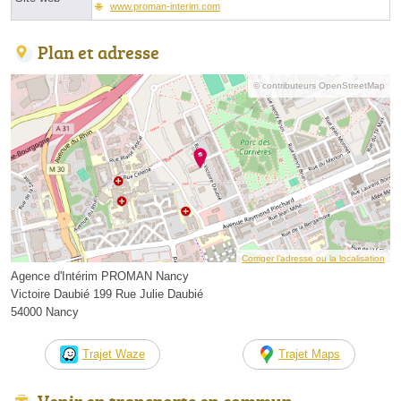
www.proman-interim.com
Plan et adresse
© contributeurs OpenStreetMap
Corriger l’adresse ou la localisation
Agence d'Intérim PROMAN Nancy
Victoire Daubié 199 Rue Julie Daubié
54000 Nancy
Trajet Waze
Trajet Maps