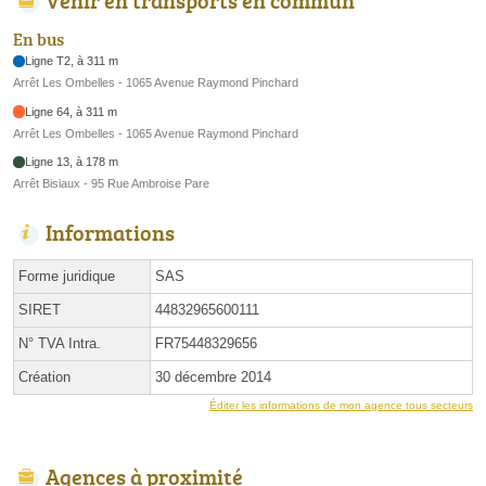
Venir en transports en commun
En bus
Ligne T2, à 311 m
Arrêt Les Ombelles - 1065 Avenue Raymond Pinchard
Ligne 64, à 311 m
Arrêt Les Ombelles - 1065 Avenue Raymond Pinchard
Ligne 13, à 178 m
Arrêt Bisiaux - 95 Rue Ambroise Pare
Informations
Forme juridique
SAS
SIRET
44832965600111
N° TVA Intra.
FR75448329656
Création
30 décembre 2014
Éditer les informations de mon agence tous secteurs
Agences à proximité