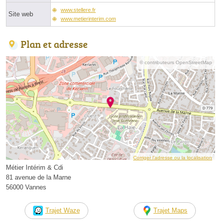
www.stellere.fr
Site web
www.metierinterim.com
Plan et adresse
© contributeurs OpenStreetMap
Corriger l’adresse ou la localisation
Métier Intérim & Cdi
81 avenue de la Marne
56000 Vannes
Trajet Waze
Trajet Maps