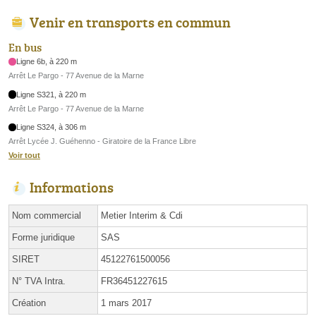
Venir en transports en commun
En bus
Ligne 6b, à 220 m
Arrêt Le Pargo - 77 Avenue de la Marne
Ligne S321, à 220 m
Arrêt Le Pargo - 77 Avenue de la Marne
Ligne S324, à 306 m
Arrêt Lycée J. Guéhenno - Giratoire de la France Libre
Voir tout
Informations
Nom commercial
Metier Interim & Cdi
Forme juridique
SAS
SIRET
45122761500056
N° TVA Intra.
FR36451227615
Création
1 mars 2017