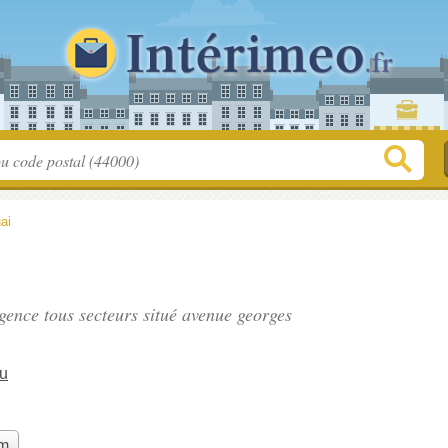
ai
gence tous secteurs situé
avenue georges
u
im