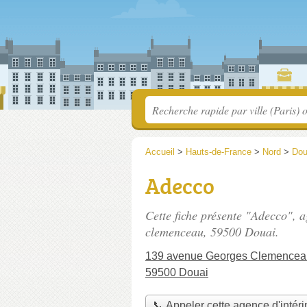
Accueil
>
Hauts-de-France
>
Nord
>
Dou
Adecco
Cette fiche présente "Adecco", a
clemenceau
, 59500 Douai.
139 avenue Georges Clemencea
59500 Douai
📞 Appeler cette agence d'intér