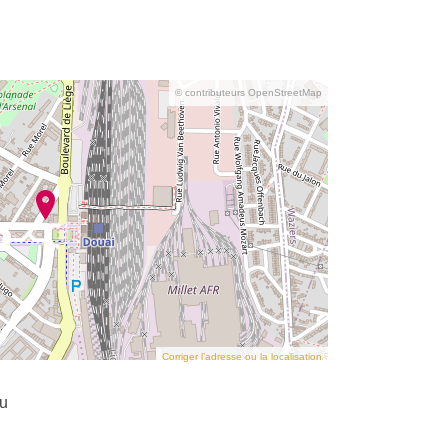
© contributeurs OpenStreetMap
Corriger l’adresse ou la localisation
u