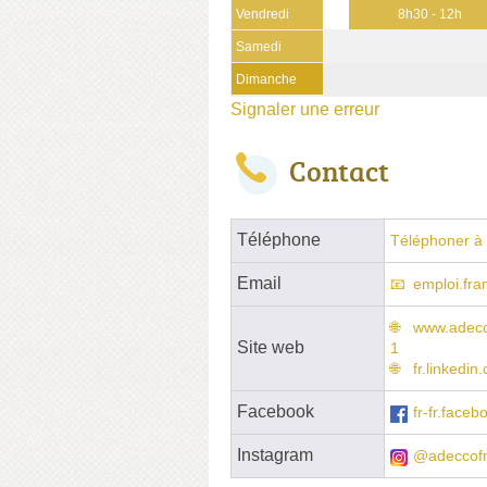
Vendredi
8h30 - 12h
Samedi
Dimanche
Signaler une erreur
Contact
Téléphone
Téléphoner à 
Email
emploi.fr
www.adecc
Site web
1
fr.linkedi
Facebook
fr-fr.face
Instagram
@adeccof