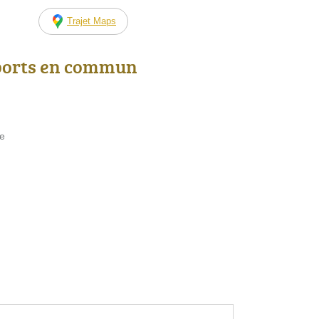
Trajet Maps
ports en commun
re