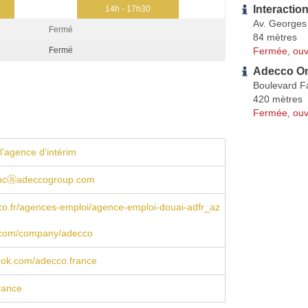
Interaction
14h - 17h30
Av. George
Fermé
84 mètres
Fermée, ouv
Fermé
Adecco On
Boulevard F
420 mètres
Fermée, ouv
l'agence d'intérim
ancⓐadeccogroup.com
o.fr/agences-emploi/agence-emploi-douai-adfr_az
n.com/company/adecco
book.com/adecco.france
rance