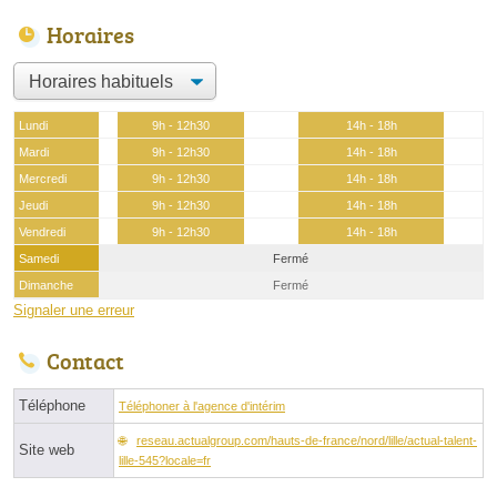
Horaires
Lundi
9h - 12h30
14h - 18h
Mardi
9h - 12h30
14h - 18h
Mercredi
9h - 12h30
14h - 18h
Jeudi
9h - 12h30
14h - 18h
Vendredi
9h - 12h30
14h - 18h
Samedi
Fermé
Dimanche
Fermé
Signaler une erreur
Contact
Téléphone
Téléphoner à l'agence d'intérim
reseau.actualgroup.com/hauts-de-france/nord/lille/actual-talent-
Site web
lille-545?locale=fr