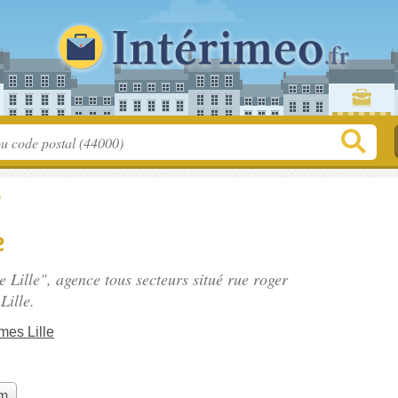
e
e
e Lille", agence tous secteurs situé
rue roger
Lille.
es Lille
im