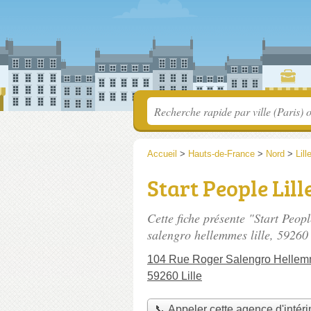
Accueil
>
Hauts-de-France
>
Nord
>
Lill
Start People Lill
Cette fiche présente "Start Peopl
salengro hellemmes lille
, 59260 
104 Rue Roger Salengro Hellemm
59260 Lille
📞 Appeler cette agence d'intér