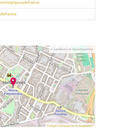
om/startpeoplefrance
plefrance
© contributeurs OpenStreetMap
Corriger l’adresse ou la localisation