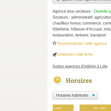
Agence tous secteurs
-
Ouverte j
Secteurs :
administratif
,
agricultu
chauffeur livreur
,
commerce
,
comm
hôtellerie
,
hôtesse d'Accueil
,
indu
restauration
,
tertiaire
,
transport
Recommander cette agence
Améliorer cette fiche
Autres agences d'intérim à Lille
Horaires
Lundi
8h - 12h