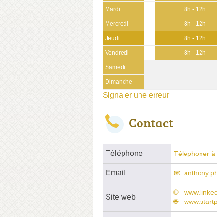
Mardi
8h - 12h
Mercredi
8h - 12h
Jeudi
8h - 12h
Vendredi
8h - 12h
Samedi
Dimanche
Signaler une erreur
Contact
Téléphone
Téléphoner à 
Email
anthony.p
www.linke
Site web
www.startp