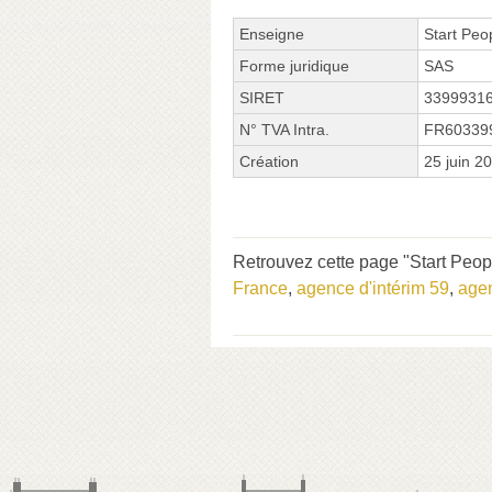
Enseigne
Start Peo
Forme juridique
SAS
SIRET
3399931
N° TVA Intra.
FR60339
Création
25 juin 2
Retrouvez cette page "Start Peop
France
,
agence d'intérim 59
,
agen