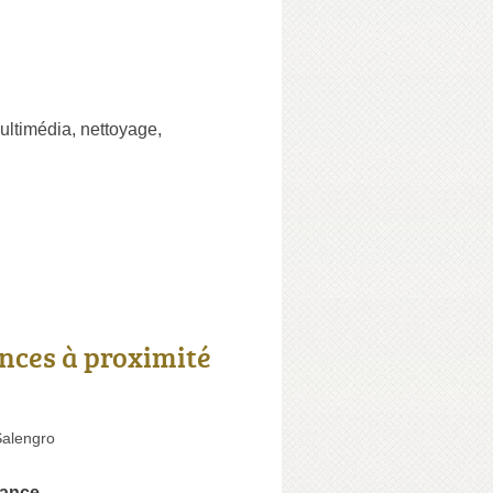
ultimédia
,
nettoyage
,
nces à proximité
alengro
rance