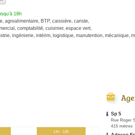
usqu'à 18h
re
,
agroalimentaire
,
BTP
,
caissière
,
cariste
,
ercial
,
comptabilité
,
cuisinier
,
espace vert
,
strie
,
ingénierie
,
intérim
,
logistique
,
manutention
,
mécanique
,
m
Age
Sp 5
Rue Roger S
415 mètres
14h - 18h
Adecco F