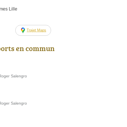
es Lille
Trajet Maps
ports en commun
 Roger Salengro
 Roger Salengro