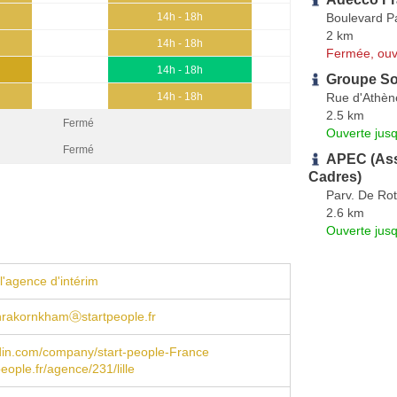
Boulevard P
14h - 18h
2 km
14h - 18h
Fermée, ouv
14h - 18h
Groupe Sov
Rue d'Athèn
14h - 18h
2.5 km
Fermé
Ouverte jus
Fermé
APEC (Ass
Cadres)
Parv. De Ro
2.6 km
Ouverte jus
l'agence d'intérim
hrakornkhamⓐstartpeople.fr
din.com/company/start-people-France
eople.fr/agence/231/lille