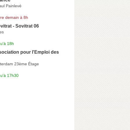
aul Painlevé
re demain à 8h
itrat - Sovitrat 06
es
qu'à 18h
ociation pour l'Emploi des
tterdam 23ème Étage
qu'à 17h30