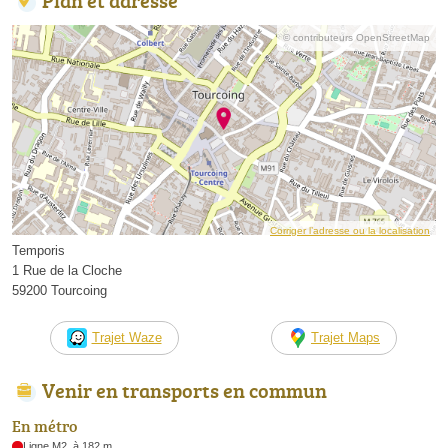
© contributeurs OpenStreetMap
Corriger l’adresse ou la localisation
Temporis
1 Rue de la Cloche
59200 Tourcoing
Trajet Waze
Trajet Maps
Venir en transports en commun
En métro
Ligne M2, à 182 m