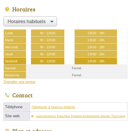
Horaires
Lundi
9h - 12h30
13h30 - 18h
Mardi
9h - 12h30
13h30 - 18h
Mercredi
9h - 12h30
13h30 - 18h
Jeudi
9h - 12h30
13h30 - 18h
Vendredi
9h - 12h30
13h30 - 18h
Samedi
Fermé
Dimanche
Fermé
Signaler une erreur
Contact
Téléphone
Téléphoner à l'agence d'intérim
Site web
www.temporis-franchise.fr/agences/temporis-interim-Tourcoing
Plan et adresse