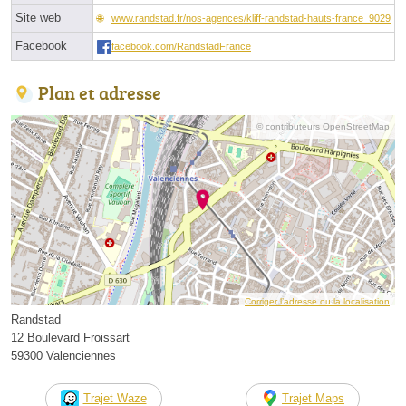
Site web
www.randstad.fr/nos-agences/kliff-randstad-hauts-france_9029
Facebook
facebook.com/RandstadFrance
Plan et adresse
© contributeurs OpenStreetMap
Corriger l’adresse ou la localisation
Randstad
12 Boulevard Froissart
59300 Valenciennes
Trajet Waze
Trajet Maps