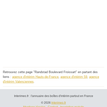
Retrouvez cette page "Randstad Boulevard Froissart" en partant des
liens :
agence d'intérim Hauts-de-France
,
agence d'intérim 59
,
agence
d'intérim Valenciennes
.
Interimeo.fr : l'annuaire des boîtes d'intérim partout en France
© 2026
Interimeo.fr