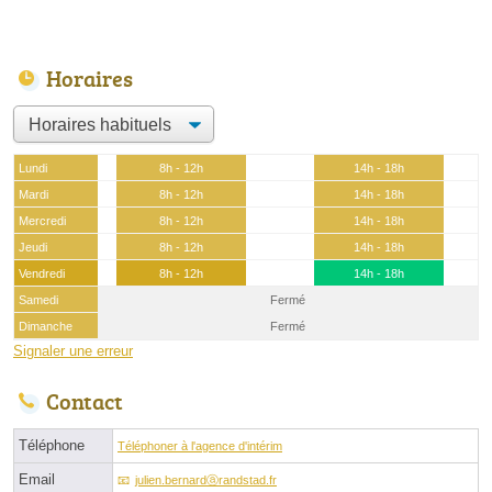
Horaires
Lundi
8h - 12h
14h - 18h
Mardi
8h - 12h
14h - 18h
Mercredi
8h - 12h
14h - 18h
Jeudi
8h - 12h
14h - 18h
Vendredi
8h - 12h
14h - 18h
Samedi
Fermé
Dimanche
Fermé
Signaler une erreur
Contact
Téléphone
Téléphoner à l'agence d'intérim
Email
julien.bernardⓐrandstad.fr