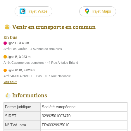
Trajet Waze
Trajet Maps
Venir en transports en commun
En bus
Ligne C, à 43 m
Arrêt Les Vallées - 4 Avenue de Bruxelles
Ligne B, à 923 m
Arrêt Caserne des pompiers - 44 Rue Aristide Briand
Ligne 6110, à 828 m
Arrêt AMBLAINVILLE - Bas - 107 Rue Nationale
Voir tout
Informations
Forme juridique
Société européenne
SIRET
32992501007470
N° TVA Intra.
FR40329925010