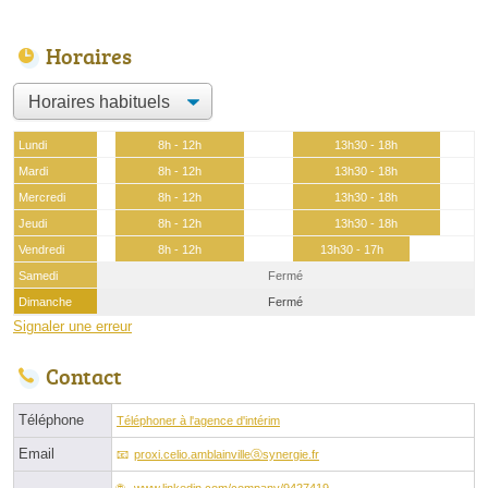
Horaires
Lundi
8h - 12h
13h30 - 18h
Mardi
8h - 12h
13h30 - 18h
Mercredi
8h - 12h
13h30 - 18h
Jeudi
8h - 12h
13h30 - 18h
Vendredi
8h - 12h
13h30 - 17h
Samedi
Fermé
Dimanche
Fermé
Signaler une erreur
Contact
Téléphone
Téléphoner à l'agence d'intérim
Email
proxi.celio.amblainvilleⓐsynergie.fr
www.linkedin.com/company/9427419