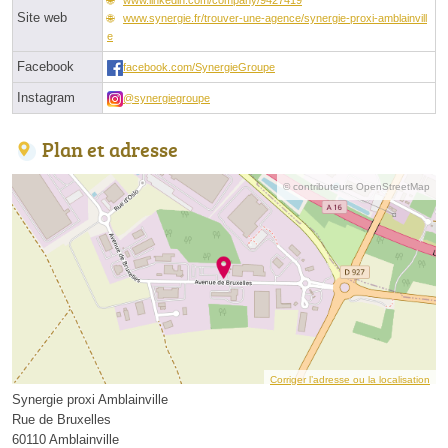
Site web
www.synergie.fr/trouver-une-agence/synergie-proxi-amblainvill
e
Facebook
facebook.com/SynergieGroupe
Instagram
@synergiegroupe
Plan et adresse
© contributeurs OpenStreetMap
Corriger l’adresse ou la localisation
Synergie proxi Amblainville
Rue de Bruxelles
60110 Amblainville