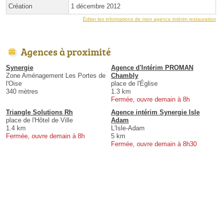
Création
1 décembre 2012
Éditer les informations de mon agence intérim restauration
Agences à proximité
Synergie
Agence d'Intérim PROMAN
Zone Aménagement Les Portes de
Chambly
l'Oise
place de l'Église
340 mètres
1.3 km
Fermée, ouvre demain à 8h
Triangle Solutions Rh
Agence intérim Synergie Isle
place de l'Hôtel de Ville
Adam
1.4 km
L'Isle-Adam
Fermée, ouvre demain à 8h
5 km
Fermée, ouvre demain à 8h30