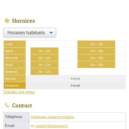
Horaires
Lundi
14h - 18h
Mardi
9h - 12h
14h - 18h
Mercredi
9h - 12h
14h - 18h
Jeudi
9h - 12h
14h - 18h
Vendredi
9h - 12h
Samedi
Fermé
Dimanche
Fermé
Signaler une erreur
Contact
Téléphone
Téléphoner à l'agence d'intérim
Email
chamblyⓐmanpower.fr