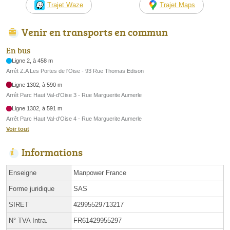
Trajet Waze
Trajet Maps
Venir en transports en commun
En bus
Ligne 2, à 458 m
Arrêt Z.A Les Portes de l'Oise - 93 Rue Thomas Edison
Ligne 1302, à 590 m
Arrêt Parc Haut Val-d'Oise 3 - Rue Marguerite Aumerle
Ligne 1302, à 591 m
Arrêt Parc Haut Val-d'Oise 4 - Rue Marguerite Aumerle
Voir tout
Informations
Enseigne
Manpower France
Forme juridique
SAS
SIRET
42995529713217
N° TVA Intra.
FR61429955297