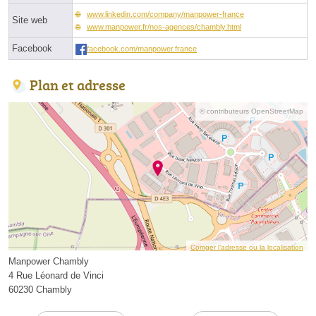
www.linkedin.com/company/manpower-france
Site web
www.manpower.fr/nos-agences/chambly.html
Facebook
facebook.com/manpower.france
Plan et adresse
© contributeurs OpenStreetMap
Corriger l’adresse ou la localisation
Manpower Chambly
4 Rue Léonard de Vinci
60230 Chambly