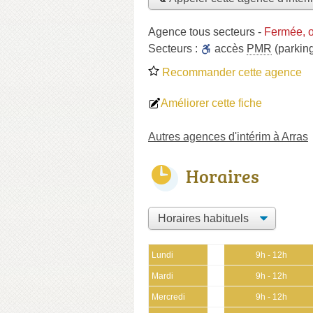
Agence tous secteurs
-
Fermée, o
Secteurs :
accès
PMR
(parkin
Recommander cette agence
Améliorer cette fiche
Autres agences d'intérim à Arras
Horaires
Lundi
9h - 12h
Mardi
9h - 12h
Mercredi
9h - 12h