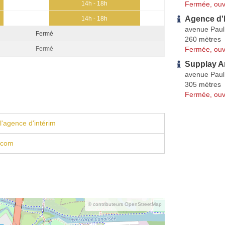
Fermée, ouv
14h - 18h
Agence d'I
14h - 18h
avenue Pau
Fermé
260 mètres
Fermée, ouv
Fermé
Supplay A
avenue Pau
305 mètres
Fermée, ouv
l'agence d'intérim
.com
© contributeurs OpenStreetMap