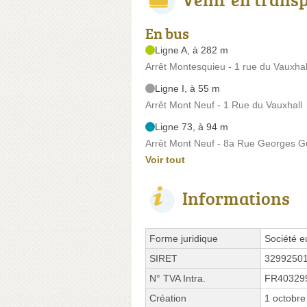
En bus
Ligne A, à 282 m
Arrêt Montesquieu - 1 rue du Vauxhal
Ligne I, à 55 m
Arrêt Mont Neuf - 1 Rue du Vauxhall
Ligne 73, à 94 m
Arrêt Mont Neuf - 8a Rue Georges 
Voir tout
Informations
Forme juridique
Société 
SIRET
3299250
N° TVA Intra.
FR40329
Création
1 octobre