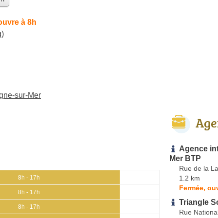
ouvre à 8h
g)
ogne-sur-Mer
Age
Agence in
Mer BTP
Rue de la L
1.2 km
8h - 17h
Fermée, ouv
8h - 17h
Triangle S
8h - 17h
Rue Nationa