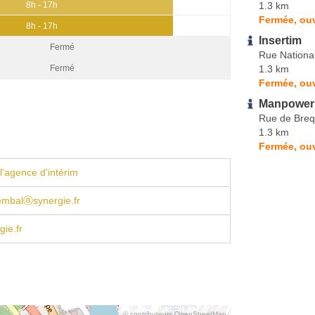
1.3 km
8h - 17h
Fermée, ouv
8h - 17h
Insertim
Fermé
Rue Nationa
1.3 km
Fermé
Fermée, ouv
Manpower
Rue de Bre
1.3 km
Fermée, ouv
l'agence d'intérim
sembalⓐsynergie.fr
ie.fr
© contributeurs OpenStreetMap