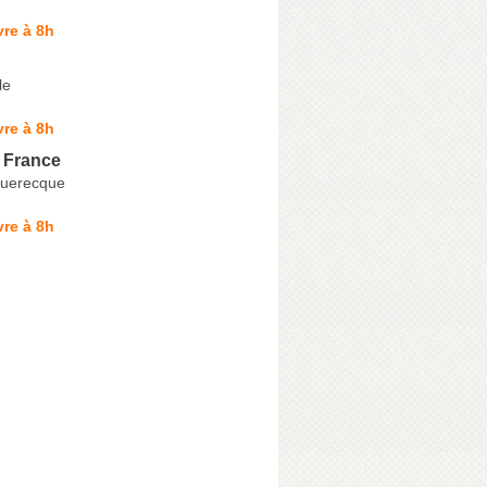
re à 8h
le
re à 8h
 France
querecque
re à 8h