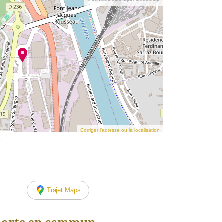
Corriger l’adresse ou la localisation
r
Trajet Maps
ports en commun