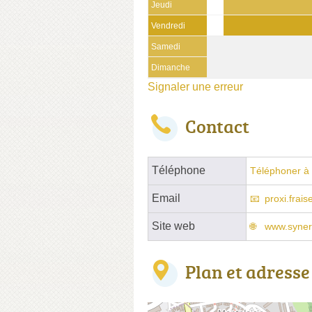
Jeudi
Vendredi
Samedi
Dimanche
Signaler une erreur
Contact
Téléphone
Téléphoner à 
Email
proxi.frai
Site web
www.synerg
Plan et adresse