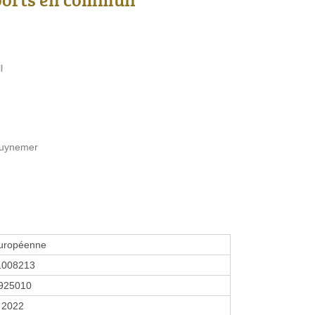
l
Guynemer
européenne
1008213
925010
 2022