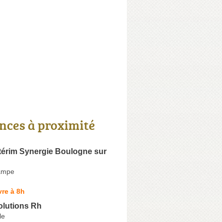
nces à proximité
térim Synergie Boulogne sur
ampe
re à 8h
olutions Rh
le